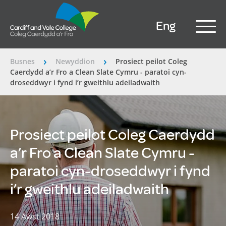
Eng
Busnes
Newyddion
Prosiect peilot Coleg
â€º
â€º
Caerdydd a’r Fro a Clean Slate Cymru - paratoi cyn-
droseddwyr i fynd i’r gweithlu adeiladwaith
Prosiect peilot Coleg Caerdydd
a’r Fro a Clean Slate Cymru -
paratoi cyn-droseddwyr i fynd
i’r gweithlu adeiladwaith
14 Awst 2018