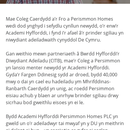
Mae Coleg Caerdydd a’r Fro a Perismmon Homes
wedi dod ynghyd i sefydlu cynllun newydd, o’r enw’r
Academi Hyfforddi, i fynd i’r afael â’r prinder sgiliau yn
niwydiant adeiladwaith cynyddol De Cymru.
Gan weithio mewn partneriaeth â Bwrdd Hyfforddi’r
Diwydiant Adeiladu (CITB), mae’r Coleg a Persimmon
yn lansio menter newydd yr Academi Hyfforddi.
Gyda’r Fargen Ddinesig sydd ar droed, bydd 40,000
mwy o dai yn cael eu hadeiladu ym Mhrifddinas-
Ranbarth Caerdydd yn unig, ac roedd Persimmon
eisiau achub y blaen ar unrhyw brinder sgiliau drwy
sicrhau bod gweithlu eisoes yn ei le.
Bydd Academi Hyfforddi Persimmon Homes PLC yn
gweld un o’r adeiladwyr tai mwyaf yn y DU yn meithrin