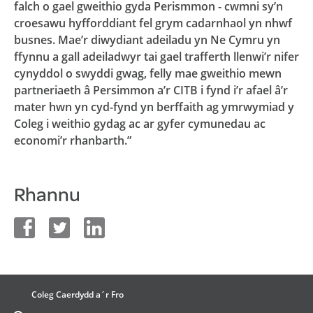
falch o gael gweithio gyda Perismmon - cwmni sy’n
croesawu hyfforddiant fel grym cadarnhaol yn nhwf
busnes. Mae’r diwydiant adeiladu yn Ne Cymru yn
ffynnu a gall adeiladwyr tai gael trafferth llenwi’r nifer
cynyddol o swyddi gwag, felly mae gweithio mewn
partneriaeth â Persimmon a’r CITB i fynd i’r afael â’r
mater hwn yn cyd-fynd yn berffaith ag ymrwymiad y
Coleg i weithio gydag ac ar gyfer cymunedau ac
economi’r rhanbarth.”
Rhannu
facebook
twitter
linkedin
Coleg Caerdydd a´r Fro