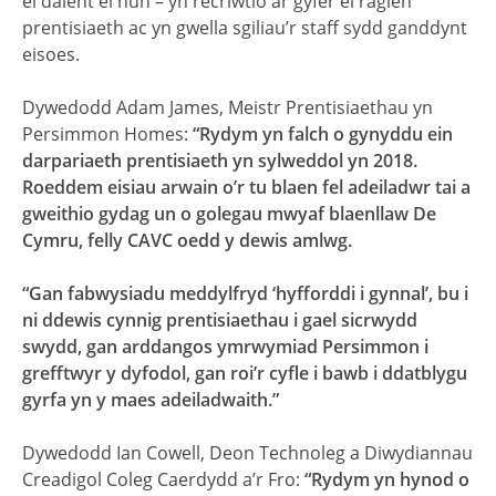
ei dalent ei hun – yn recriwtio ar gyfer ei raglen
prentisiaeth ac yn gwella sgiliau’r staff sydd ganddynt
eisoes.
Dywedodd Adam James, Meistr Prentisiaethau yn
Persimmon Homes:
“Rydym yn falch o gynyddu ein
darpariaeth prentisiaeth yn sylweddol yn 2018.
Roeddem eisiau arwain o’r tu blaen fel adeiladwr tai a
gweithio gydag un o golegau mwyaf blaenllaw De
Cymru, felly CAVC oedd y dewis amlwg.
“Gan fabwysiadu meddylfryd ‘hyfforddi i gynnal’, bu i
ni ddewis cynnig prentisiaethau i gael sicrwydd
swydd, gan arddangos ymrwymiad Persimmon i
grefftwyr y dyfodol, gan roi’r cyfle i bawb i ddatblygu
gyrfa yn y maes adeiladwaith.”
Dywedodd Ian Cowell, Deon Technoleg a Diwydiannau
Creadigol Coleg Caerdydd a’r Fro:
“Rydym yn hynod o