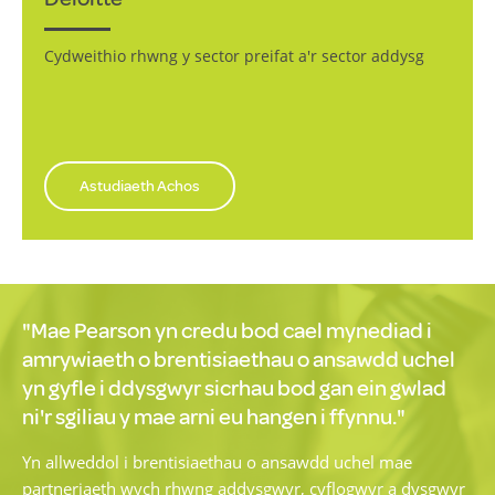
Cydweithio rhwng y sector preifat a'r sector addysg
Astudiaeth Achos
"Mae Pearson yn credu bod cael mynediad i
amrywiaeth o brentisiaethau o ansawdd uchel
yn gyfle i ddysgwyr sicrhau bod gan ein gwlad
ni'r sgiliau y mae arni eu hangen i ffynnu."
Yn allweddol i brentisiaethau o ansawdd uchel mae
partneriaeth wych rhwng addysgwyr, cyflogwyr a dysgwyr