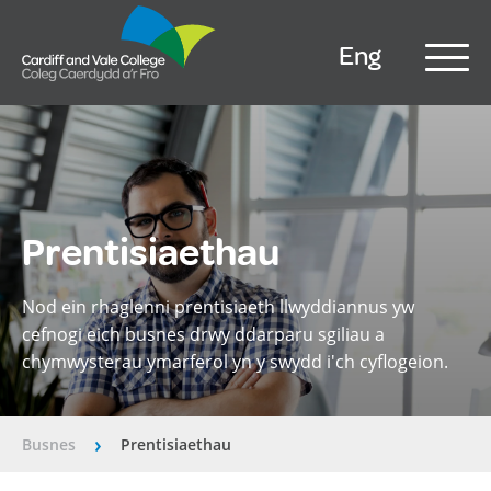
Eng
Prentisiaethau
Nod ein rhaglenni prentisiaeth llwyddiannus yw
cefnogi eich busnes drwy ddarparu sgiliau a
chymwysterau ymarferol yn y swydd i'ch cyflogeion.
Busnes
Prentisiaethau
â€º