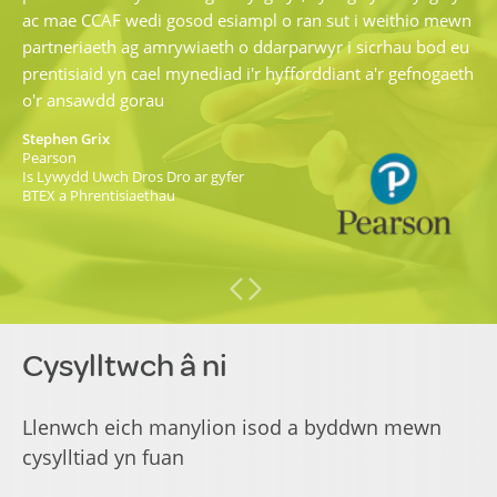
ac mae CCAF wedi gosod esiampl o ran sut i weithio mewn
partneriaeth ag amrywiaeth o ddarparwyr i sicrhau bod eu
prentisiaid yn cael mynediad i'r hyfforddiant a'r gefnogaeth
o'r ansawdd gorau
Stephen Grix
Pearson
Is Lywydd Uwch Dros Dro ar gyfer
BTEX a Phrentisiaethau
Cysylltwch â ni
Llenwch eich manylion isod a byddwn mewn
cysylltiad yn fuan