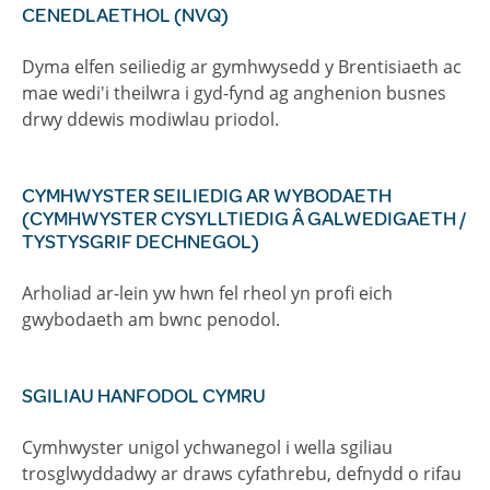
CENEDLAETHOL (NVQ)
Dyma elfen seiliedig ar gymhwysedd y Brentisiaeth ac
mae wedi'i theilwra i gyd-fynd ag anghenion busnes
drwy ddewis modiwlau priodol.
CYMHWYSTER SEILIEDIG AR WYBODAETH
(CYMHWYSTER CYSYLLTIEDIG Â GALWEDIGAETH /
TYSTYSGRIF DECHNEGOL)
Arholiad ar-lein yw hwn fel rheol yn profi eich
gwybodaeth am bwnc penodol.
SGILIAU HANFODOL CYMRU
Cymhwyster unigol ychwanegol i wella sgiliau
trosglwyddadwy ar draws cyfathrebu, defnydd o rifau