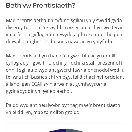
Beth yw Prentisiaeth?
Mae prentisiaethau'n cyfuno sgiliau yn y swydd gyda
dysgu y tu allan i'r swydd i roi sgiliau a chymwysterau
ymarferol i gyflogeion newydd a phresennol i helpu i
ddiwallu anghenion busnes nawr ac yn y dyfodol.
Mae prentisiaid yn rhan o'ch gweithlu ac yn ennill
cyflog ac yn gweithio ochr yn ochr â staff presennol i
ennill sgiliau diwydiant gwerthfawr a phenodol wedi'u
teilwra i'ch busnes chi yn ogystal â chael hyfforddiant
allanol gan CCAF sy'n arwain at gymhwyster a
gydnabyddir yn genedlaethol.
Pa ddiwydiant neu lwybr bynnag mae'r brentisiaeth
yn ei ddilyn, mae tair elfen graidd: