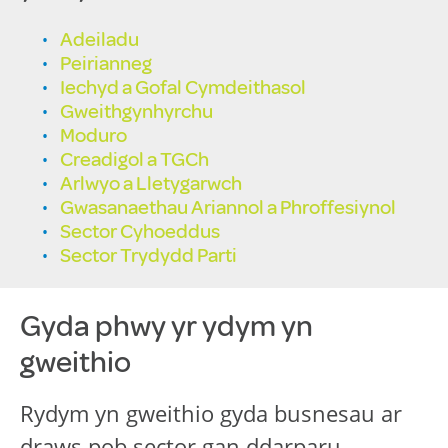
Adeiladu
Peirianneg
Iechyd a Gofal Cymdeithasol
Gweithgynhyrchu
Moduro
Creadigol a TGCh
Arlwyo a Lletygarwch
Gwasanaethau Ariannol a Phroffesiynol
Sector Cyhoeddus
Sector Trydydd Parti
Gyda phwy yr ydym yn
gweithio
Rydym yn gweithio gyda busnesau ar
draws pob sector gan ddarparu