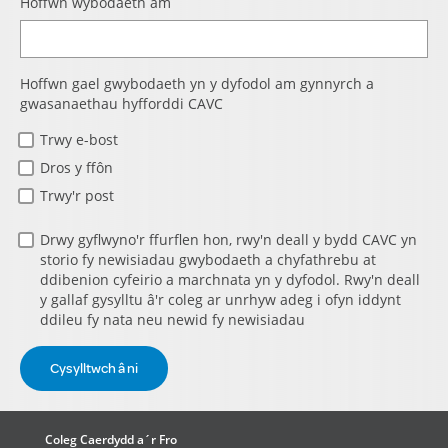
Hoffwn wybodaeth am
Hoffwn gael gwybodaeth yn y dyfodol am gynnyrch a
gwasanaethau hyfforddi CAVC
Trwy e-bost
Dros y ffôn
Trwy'r post
Drwy gyflwyno'r ffurflen hon, rwy'n deall y bydd CAVC yn
storio fy newisiadau gwybodaeth a chyfathrebu at
ddibenion cyfeirio a marchnata yn y dyfodol. Rwy'n deall
y gallaf gysylltu â'r coleg ar unrhyw adeg i ofyn iddynt
ddileu fy nata neu newid fy newisiadau
Coleg Caerdydd a´r Fro