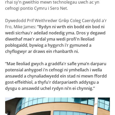
rhai sy'n gweithio mewn technolegau uwch ac yn
cefnogi pontio Cymru i Sero Net.
Dywedodd Prif Weithredwr Grŵp Coleg Caerdydd a'r
Fro, Mike James:
“Rydyn ni wrth ein bodd ein bod ni
wedi sicrhau'r adeilad nodedig yma. Dros y degawd
diwethaf mae'r ardal yma wedi profi'n lleoliad
poblogaidd, bywiog a hygyrch i'r gymuned a
chyflogwyr ar draws ein rhanbarth ni.
“Mae lleoliad gwych a graddfa'r safle yma’n darparu
potensial anhygoel i'n cefnogi ni ymhellach i wella
ansawdd a chynaliadwyedd ein stad ni mewn ffordd
gost-effeithiol, a thyfu'r ddarpariaeth addysgu a
dysgu o ansawdd uchel rydyn ni’n ei chynnig.”