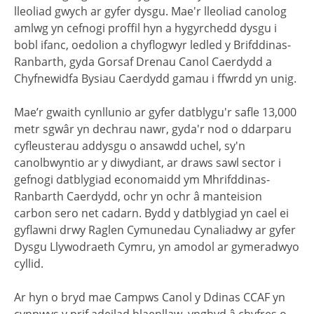
lleoliad gwych ar gyfer dysgu. Mae'r lleoliad canolog
amlwg yn cefnogi proffil hyn a hygyrchedd dysgu i
bobl ifanc, oedolion a chyflogwyr ledled y Brifddinas-
Ranbarth, gyda Gorsaf Drenau Canol Caerdydd a
Chyfnewidfa Bysiau Caerdydd gamau i ffwrdd yn unig.
Mae’r gwaith cynllunio ar gyfer datblygu'r safle 13,000
metr sgwâr yn dechrau nawr, gyda'r nod o ddarparu
cyfleusterau addysgu o ansawdd uchel, sy'n
canolbwyntio ar y diwydiant, ar draws sawl sector i
gefnogi datblygiad economaidd ym Mhrifddinas-
Ranbarth Caerdydd, ochr yn ochr â manteision
carbon sero net cadarn. Bydd y datblygiad yn cael ei
gyflawni drwy Raglen Cymunedau Cynaliadwy ar gyfer
Dysgu Llywodraeth Cymru, yn amodol ar gymeradwyo
cyllid.
Ar hyn o bryd mae Campws Canol y Ddinas CCAF yn