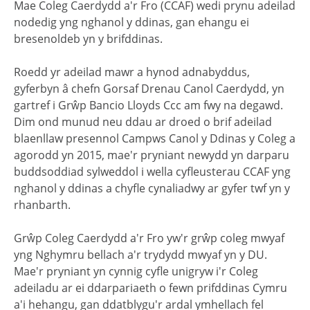
Mae Coleg Caerdydd a'r Fro (CCAF) wedi prynu adeilad
nodedig yng nghanol y ddinas, gan ehangu ei
bresenoldeb yn y brifddinas.
Roedd yr adeilad mawr a hynod adnabyddus,
gyferbyn â chefn Gorsaf Drenau Canol Caerdydd, yn
gartref i Grŵp Bancio Lloyds Ccc am fwy na degawd.
Dim ond munud neu ddau ar droed o brif adeilad
blaenllaw presennol Campws Canol y Ddinas y Coleg a
agorodd yn 2015, mae'r pryniant newydd yn darparu
buddsoddiad sylweddol i wella cyfleusterau CCAF yng
nghanol y ddinas a chyfle cynaliadwy ar gyfer twf yn y
rhanbarth.
Grŵp Coleg Caerdydd a'r Fro yw'r grŵp coleg mwyaf
yng Nghymru bellach a'r trydydd mwyaf yn y DU.
Mae'r pryniant yn cynnig cyfle unigryw i'r Coleg
adeiladu ar ei ddarpariaeth o fewn prifddinas Cymru
a'i hehangu, gan ddatblygu'r ardal ymhellach fel