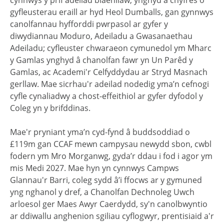
cynnwys y prif adeilad blaenllaw, ynghyd â chyfres o
gyfleusterau eraill ar hyd Heol Dumballs, gan gynnwys
canolfannau hyfforddi pwrpasol ar gyfer y
diwydiannau Moduro, Adeiladu a Gwasanaethau
Adeiladu; cyfleuster chwaraeon cymunedol ym Mharc
y Gamlas ynghyd â chanolfan fawr yn Un Parêd y
Gamlas, ac Academi'r Celfyddydau ar Stryd Masnach
gerllaw. Mae sicrhau'r adeilad nodedig yma’n cefnogi
cyfle cynaliadwy a chost-effeithiol ar gyfer dyfodol y
Coleg yn y brifddinas.
Mae'r pryniant yma’n cyd-fynd â buddsoddiad o
£119m gan CCAF mewn campysau newydd sbon, cwbl
fodern ym Mro Morganwg, gyda’r ddau i fod i agor ym
mis Medi 2027. Mae hyn yn cynnwys Campws
Glannau'r Barri, coleg sydd â’i ffocws ar y gymuned
yng nghanol y dref, a Chanolfan Dechnoleg Uwch
arloesol ger Maes Awyr Caerdydd, sy'n canolbwyntio
ar ddiwallu anghenion sgiliau cyflogwyr, prentisiaid a'r