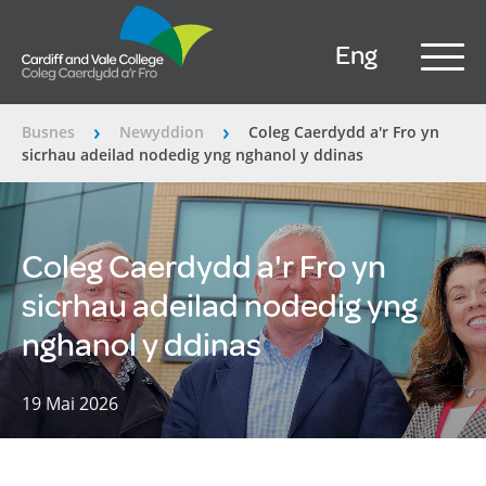
Eng
Busnes
Newyddion
Coleg Caerdydd a'r Fro yn
â€º
â€º
sicrhau adeilad nodedig yng nghanol y ddinas
Coleg Caerdydd a'r Fro yn
sicrhau adeilad nodedig yng
nghanol y ddinas
19 Mai 2026