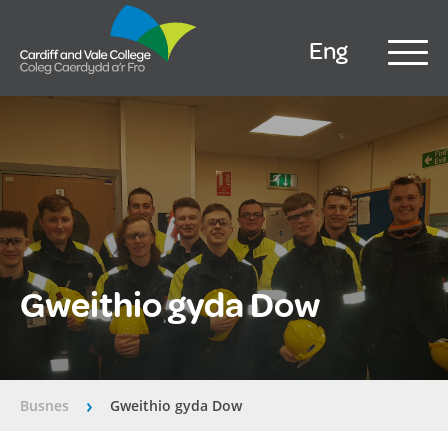
Eng
Gweithio gyda Dow
Busnes
Gweithio gyda Dow
â€º