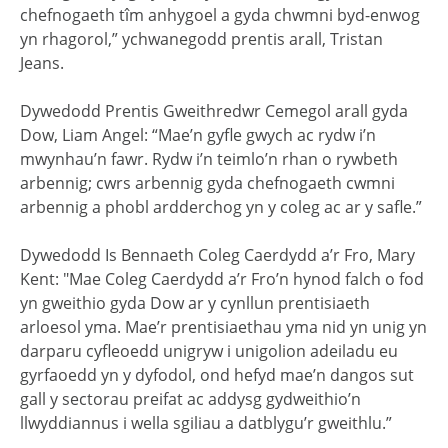
chefnogaeth tîm anhygoel a gyda chwmni byd-enwog
yn rhagorol,” ychwanegodd prentis arall, Tristan
Jeans.
Dywedodd Prentis Gweithredwr Cemegol arall gyda
Dow, Liam Angel: “Mae’n gyfle gwych ac rydw i’n
mwynhau’n fawr. Rydw i’n teimlo’n rhan o rywbeth
arbennig; cwrs arbennig gyda chefnogaeth cwmni
arbennig a phobl ardderchog yn y coleg ac ar y safle.”
Dywedodd Is Bennaeth Coleg Caerdydd a’r Fro, Mary
Kent: "Mae Coleg Caerdydd a’r Fro’n hynod falch o fod
yn gweithio gyda Dow ar y cynllun prentisiaeth
arloesol yma. Mae’r prentisiaethau yma nid yn unig yn
darparu cyfleoedd unigryw i unigolion adeiladu eu
gyrfaoedd yn y dyfodol, ond hefyd mae’n dangos sut
gall y sectorau preifat ac addysg gydweithio’n
llwyddiannus i wella sgiliau a datblygu’r gweithlu.”