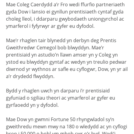
Mae Coleg Caerdydd a’r Fro wedi ffurfio partneriaeth
gyda Dow i lansio ei gynllun prentisiaeth cyntaf gyda
choleg lleol, i ddarparu gwybodaeth uniongyrchol ac
ymarferol i fyfyrwyr ar gyfer eu dyfodol.
Mae’r rhaglen tair blynedd yn derbyn deg Prentis
Gweithredwr Cemegol bob blwyddyn. Mae’r
prentisiaid yn astudio’n llawn amser yn y Coleg yn
ystod eu blwyddyn gyntaf ac wedyn yn treulio pedwar
diwrnod yr wythnos ar safle eu cyflogwr, Dow, yn yr ail
a’r drydedd flwyddyn.
Bydd y rhaglen uwch yn darparu i’r prentisiaid
gyfuniad o sgiliau theori ac ymarferol ar gyfer eu
gyrfaoedd yn y dyfodol.
Mae Dow yn gwmni Fortune 50 rhyngwladol sy’n
gweithredu mewn mwy na 180 o wledydd ac yn cyflogi
bron i 50,000 o bobl ym mhob cwr o’r byd. Wedi’i