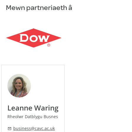
Mewn partneriaeth â
Leanne Waring
Rheolwr Datblygu Busnes
business@cavc.ac.uk