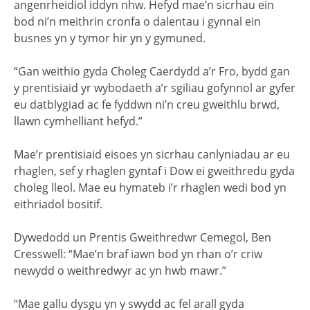
angenrheidiol iddyn nhw. Hefyd mae’n sicrhau ein
bod ni’n meithrin cronfa o dalentau i gynnal ein
busnes yn y tymor hir yn y gymuned.
“Gan weithio gyda Choleg Caerdydd a’r Fro, bydd gan
y prentisiaid yr wybodaeth a’r sgiliau gofynnol ar gyfer
eu datblygiad ac fe fyddwn ni’n creu gweithlu brwd,
llawn cymhelliant hefyd.”
Mae’r prentisiaid eisoes yn sicrhau canlyniadau ar eu
rhaglen, sef y rhaglen gyntaf i Dow ei gweithredu gyda
choleg lleol. Mae eu hymateb i’r rhaglen wedi bod yn
eithriadol bositif.
Dywedodd un Prentis Gweithredwr Cemegol, Ben
Cresswell: “Mae’n braf iawn bod yn rhan o’r criw
newydd o weithredwyr ac yn hwb mawr.”
“Mae gallu dysgu yn y swydd ac fel arall gyda