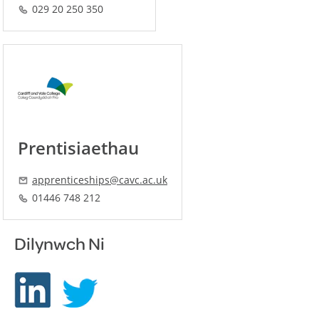
029 20 250 350
Prentisiaethau
apprenticeships@cavc.ac.uk
01446 748 212
Dilynwch Ni