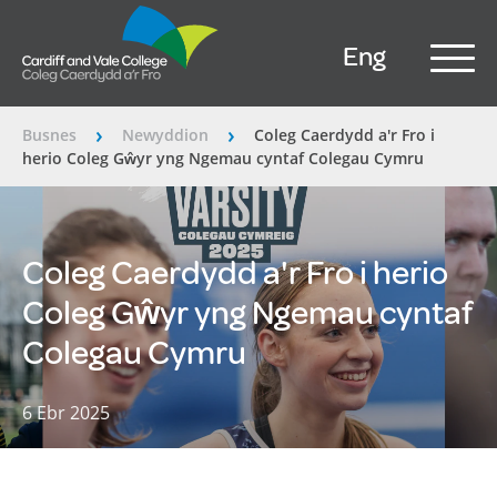
Eng
Busnes
Newyddion
Coleg Caerdydd a'r Fro i
â€º
â€º
herio Coleg Gŵyr yng Ngemau cyntaf Colegau Cymru
Coleg Caerdydd a'r Fro i herio
Coleg Gŵyr yng Ngemau cyntaf
Colegau Cymru
6 Ebr 2025