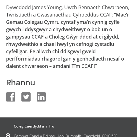
Dywedodd James Young, Uwch Bennaeth Chwaraeon,
Twristiaeth a Gwasanaethau Cyhoeddus CCAF:
“Mae’r
Gemau Colegau Cymru cyntaf yma’n cynnig cyfle
gwych i ddysgwyr a chydweithwyr o bob un o
gampysau CCAF a Choleg Gŵyr ddod at ei gilydd,
rhwydweithio a chael hwyl yn cefnogi cystadlu
cyfeillgar. Fe allwch chi ddisgwyl gweld
perfformiadau rhagorol gan y genhedlaeth nesaf o
dalent chwaraeon – amdani Tîm CCAF!”
Rhannu
facebook
twitter
linkedin
Coleg Caerdydd a´r Fro
Campws Canol y Ddinas,
Heol Dumballs,
Caerdydd,
CF10 5FE