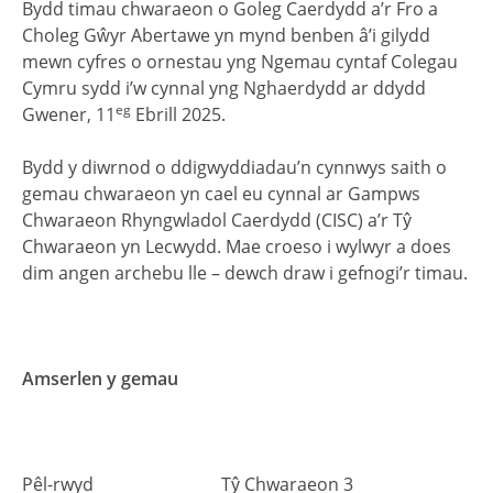
Bydd timau chwaraeon o Goleg Caerdydd a’r Fro a
Choleg Gŵyr Abertawe yn mynd benben â’i gilydd
mewn cyfres o ornestau yng Ngemau cyntaf Colegau
Cymru sydd i’w cynnal yng Nghaerdydd ar ddydd
eg
Gwener, 11
Ebrill 2025.
Bydd y diwrnod o ddigwyddiadau’n cynnwys saith o
gemau chwaraeon yn cael eu cynnal ar Gampws
Chwaraeon Rhyngwladol Caerdydd (CISC) a’r Tŷ
Chwaraeon yn Lecwydd. Mae croeso i wylwyr a does
dim angen archebu lle – dewch draw i gefnogi’r timau.
Amserlen y gemau
Pêl-rwyd Tŷ Chwaraeon 3