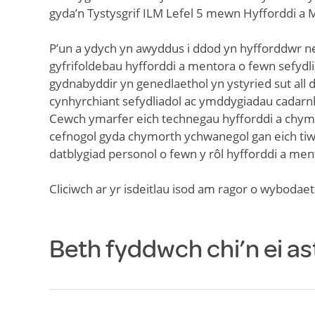
gyda’n Tystysgrif ILM Lefel 5 mewn Hyfforddi a
P’un a ydych yn awyddus i ddod yn hyfforddwr n
gyfrifoldebau hyfforddi a mentora o fewn sefyd
gydnabyddir yn genedlaethol yn ystyried sut all d
cynhyrchiant sefydliadol ac ymddygiadau cadarn
Cewch ymarfer eich technegau hyfforddi a ch
cefnogol gyda chymorth ychwanegol gan eich tiw
datblygiad personol o fewn y rôl hyfforddi a me
Cliciwch ar yr isdeitlau isod am ragor o wybodae
Beth fyddwch chi’n ei as