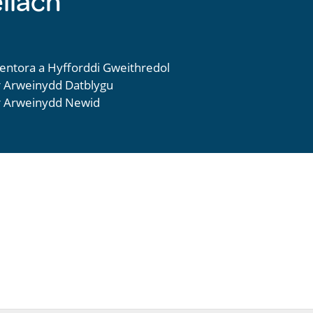
llach
Mentora a Hyfforddi Gweithredol
Yr Arweinydd Datblygu
Yr Arweinydd Newid