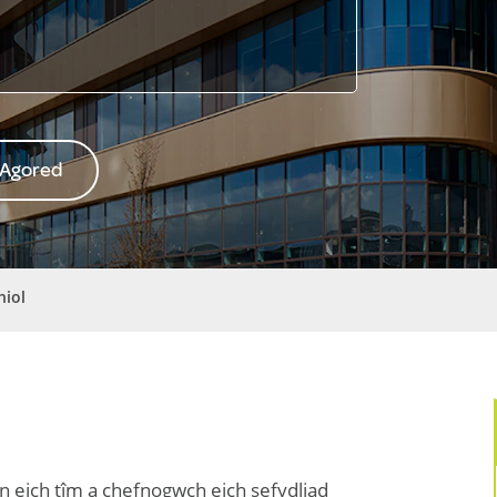
 Agored
hiol
n eich tîm a chefnogwch eich sefydliad