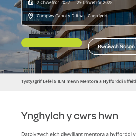
2 Chwefror 2027 — 29 Chwefror 2028
Campws Canol y Ddinas, Caerdydd
Bwciwch Noson
Tystysgrif Lefel 5 ILM mewn Mentora a Hyfforddi Effeit
Ynghylch y cwrs hwn
Datblygwch eich diwylliant mentora a hyfforddi y