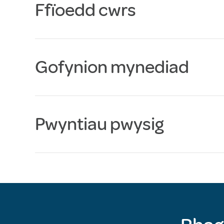
Ffïoedd cwrs
Gofynion mynediad
Pwyntiau pwysig