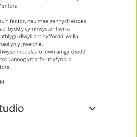
 Mentora!
eu’n fentor, neu mae gennych eisoes
liad, bydd y cymhwyster hwn a
atblygu diwylliant hyfforddi wella
haol yn y gweithle.
ymhwyso modelau o fewn amgylchedd
tor i annog ymarfer myfyriol a
ntora.
th!
tudio