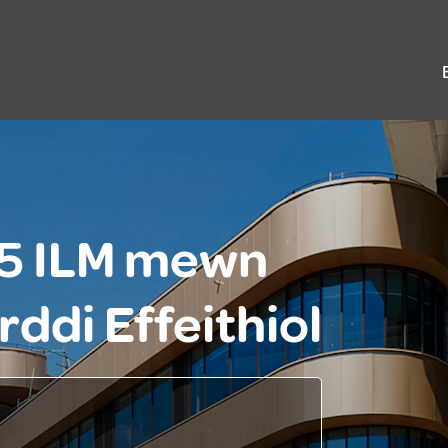
l 5 ILM mewn
ddi Effeithiol