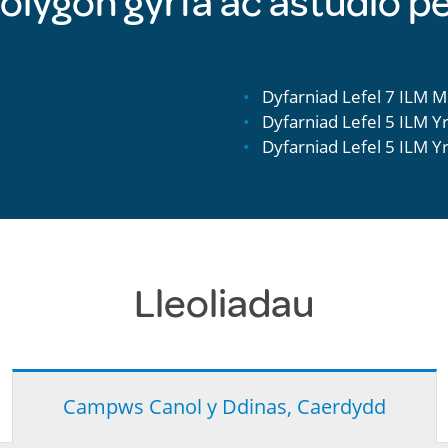
olygon gyrfa ac astudio pe
Dyfarniad Lefel 7 ILM 
Dyfarniad Lefel 5 ILM 
Dyfarniad Lefel 5 ILM 
Lleoliadau
Campws Canol y Ddinas, Caerdydd