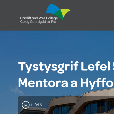
Tystysgrif Lefe
Mentora a Hyffor
Lefel 5
L5