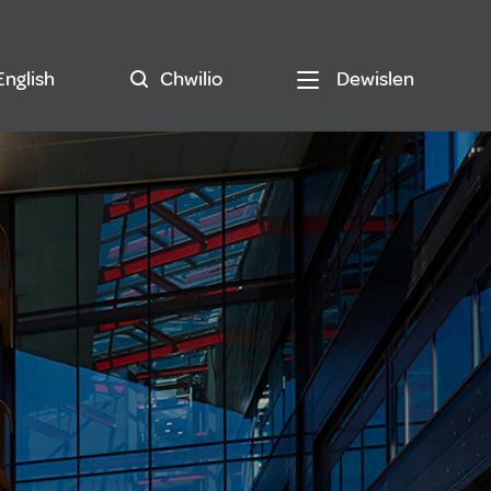
English
Chwilio
Dewislen