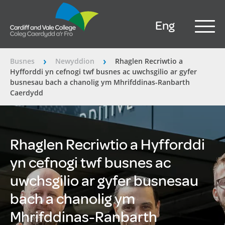
Eng
Busnes
Newyddion
Rhaglen Recriwtio a
â€º
â€º
Hyfforddi yn cefnogi twf busnes ac uwchsgilio ar gyfer
busnesau bach a chanolig ym Mhrifddinas-Ranbarth
Caerdydd
Rhaglen Recriwtio a Hyfforddi
yn cefnogi twf busnes ac
uwchsgilio ar gyfer busnesau
bach a chanolig ym
Mhrifddinas-Ranbarth