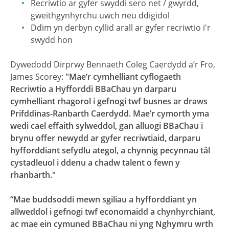
Recriwtio ar gyfer swyddi sero net / gwyrdd,
gweithgynhyrchu uwch neu ddigidol
Ddim yn derbyn cyllid arall ar gyfer recriwtio i'r
swydd hon
Dywedodd Dirprwy Bennaeth Coleg Caerdydd a’r Fro,
James Scorey:
"Mae’r cymhelliant cyflogaeth
Recriwtio a Hyfforddi BBaChau yn darparu
cymhelliant rhagorol i gefnogi twf busnes ar draws
Prifddinas-Ranbarth Caerdydd. Mae’r cymorth yma
wedi cael effaith sylweddol, gan alluogi BBaChau i
brynu offer newydd ar gyfer recriwtiaid, darparu
hyfforddiant sefydlu ategol, a chynnig pecynnau tâl
cystadleuol i ddenu a chadw talent o fewn y
rhanbarth."
“Mae buddsoddi mewn sgiliau a hyfforddiant yn
allweddol i gefnogi twf economaidd a chynhyrchiant,
ac mae ein cymuned BBaChau ni yng Nghymru wrth