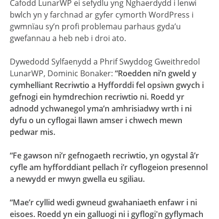
Cafodd LunarWP ei sefydlu yng Nghaerdydd i lenwi
bwlch yn y farchnad ar gyfer cymorth WordPress i
gwmnïau sy’n profi problemau parhaus gyda’u
gwefannau a heb neb i droi ato.
Dywedodd Sylfaenydd a Phrif Swyddog Gweithredol
LunarWP, Dominic Bonaker:
“Roedden ni’n gweld y
cymhelliant Recriwtio a Hyfforddi fel opsiwn gwych i
gefnogi ein hymdrechion recriwtio ni. Roedd yr
adnodd ychwanegol yma’n amhrisiadwy wrth i ni
dyfu o un cyflogai llawn amser i chwech mewn
pedwar mis.
“Fe gawson ni’r gefnogaeth recriwtio, yn ogystal â’r
cyfle am hyfforddiant pellach i’r cyflogeion presennol
a newydd er mwyn gwella eu sgiliau.
“Mae’r cyllid wedi gwneud gwahaniaeth enfawr i ni
eisoes. Roedd yn ein galluogi ni i gyflogi'n gyflymach