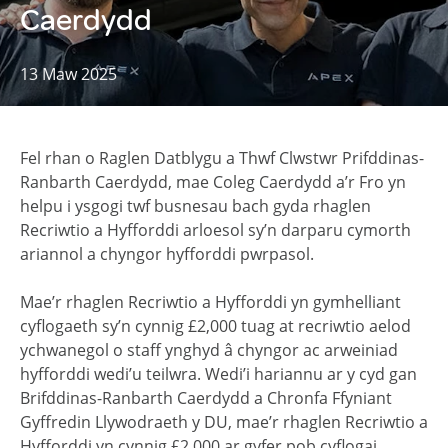
Caerdydd
13 Maw 2025
Fel rhan o Raglen Datblygu a Thwf Clwstwr Prifddinas-
Ranbarth Caerdydd, mae Coleg Caerdydd a’r Fro yn
helpu i ysgogi twf busnesau bach gyda rhaglen
Recriwtio a Hyfforddi arloesol sy’n darparu cymorth
ariannol a chyngor hyfforddi pwrpasol.
Mae’r rhaglen Recriwtio a Hyfforddi yn gymhelliant
cyflogaeth sy’n cynnig £2,000 tuag at recriwtio aelod
ychwanegol o staff ynghyd â chyngor ac arweiniad
hyfforddi wedi’u teilwra. Wedi’i hariannu ar y cyd gan
Brifddinas-Ranbarth Caerdydd a Chronfa Ffyniant
Gyffredin Llywodraeth y DU, mae’r rhaglen Recriwtio a
Hyfforddi yn cynnig £2,000 ar gyfer pob cyflogai