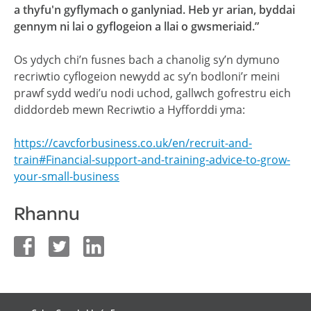
a thyfu'n gyflymach o ganlyniad. Heb yr arian, byddai
gennym ni lai o gyflogeion a llai o gwsmeriaid.”
Os ydych chi’n fusnes bach a chanolig sy’n dymuno
recriwtio cyflogeion newydd ac sy’n bodloni’r meini
prawf sydd wedi’u nodi uchod, gallwch gofrestru eich
diddordeb mewn Recriwtio a Hyfforddi yma:
https://cavcforbusiness.co.uk/en/recruit-and-
train#Financial-support-and-training-advice-to-grow-
your-small-business
Rhannu
facebook
twitter
linkedin