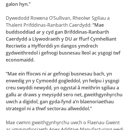
galon hyn.”
Dywedodd Rowena O’Sullivan, Rheolwr Sgiliau a
Thalent Prifddinas-Ranbarth Caerdydd:
“Mae
buddsoddiad ar y cyd gan Brifddinas-Ranbarth
Caerdydd a Llywodraeth y DU ar ffurf Cymhelliant
Recriwtio a Hyfforddi yn dangos ymdrech
gydweithredol i gefnogi busnesau lleol ac ysgogi twf
economaidd.
“Mae ein ffocws ni ar gefnogi busnesau bach, yn
enwedig yn y Cymoedd gogleddol, yn helpu i ysgogi
creu swyddi newydd, yn ogystal â meithrin sgiliau a
gallu ar draws y meysydd sero net, gweithgynhyrchu
uwch a digidol, gan gyda-fynd a’n blaenoriaethau
strategol ni a thwf sectorau allweddol.”
Mae cwmni gweithgynhyrchu uwch o Flaenau Gwent
ac ymgynghoriaeth Apex Additive Manufacturing wedi