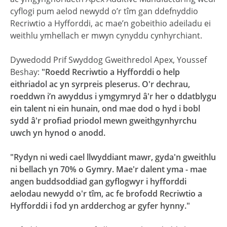
cyflogi pum aelod newydd o’r tîm gan ddefnyddio
Recriwtio a Hyfforddi, ac mae’n gobeithio adeiladu ei
weithlu ymhellach er mwyn cynyddu cynhyrchiant.
Dywedodd Prif Swyddog Gweithredol Apex, Youssef
Beshay:
"Roedd Recriwtio a Hyfforddi o help
eithriadol ac yn syrpreis pleserus. O'r dechrau,
roeddwn i’n awyddus i ymgymryd â'r her o ddatblygu
ein talent ni ein hunain, ond mae dod o hyd i bobl
sydd â'r profiad priodol mewn gweithgynhyrchu
uwch yn hynod o anodd.
"Rydyn ni wedi cael llwyddiant mawr, gyda'n gweithlu
ni bellach yn 70% o Gymry. Mae'r dalent yma - mae
angen buddsoddiad gan gyflogwyr i hyfforddi
aelodau newydd o'r tîm, ac fe brofodd Recriwtio a
Hyfforddi i fod yn ardderchog ar gyfer hynny."