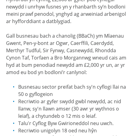
newydd i unrhyw fusnes yn y rhanbarth sy’n bodloni
meini prawf penodol, ynghyd ag arweiniad arbenigol
ar hyfforddiant a datblygiad.
Gall busnesau bach a chanolig (BBaCh) ym Mlaenau
Gwent, Pen-y-bont ar Ogwr, Caerffili, Caerdydd,
Merthyr Tudful, Sir Fynwy, Casnewydd, Rhondda
Cynon Taf, Torfaen a Bro Morgannwg wneud cais am
hyd at bum penodiad newydd am £2,000 yr un, ar yr
amod eu bod yn bodloni’r canlynol:
Busnesau sector preifat bach sy'n cyflogi llai na
50 o gyflogeion
Recriwtio ar gyfer swydd gwbl newydd, ac nid
llanw, sy'n llawn amser (30 awr yr wythnos o
leiaf), a chytundeb o 12 mis o leiaf.
Talu'r Cyflog Byw Gwirioneddol neu uwch.
Recriwtio unigolyn 18 oed neu hŷn