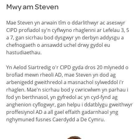
Mwy am Steven
Mae Steven yn arwain tîm o ddarlithwyr ac aseswyr
CIPD profiadol sy'n cyflwyno rhaglenni ar Lefelau 3, 5
a 7, gan sicrhau bod dysgwyr yn derbyn addysgu a
chefnogaeth o ansawdd uchel drwy gydol eu
hastudiaethau.
Yn Aelod Siartredig o'r CIPD gyda dros 20 mlynedd o
brofiad mewn rheoli AD, mae Steven yn dod ag
arbenigedd gweithredol a masnachol sylweddol i'r
rhaglen. Mae'n sicrhau bod y cwricwlwm yn parhau i
fod yn berthnasol, yn gyfredol ac yn cyd-fynd ag
anghenion cyflogwyr, gan helpu i ddatblygu gweithwyr
proffesiynol AD a all gael effaith gadarnhaol yng
nghymuned fusnes Caerdydd a De Cymru.