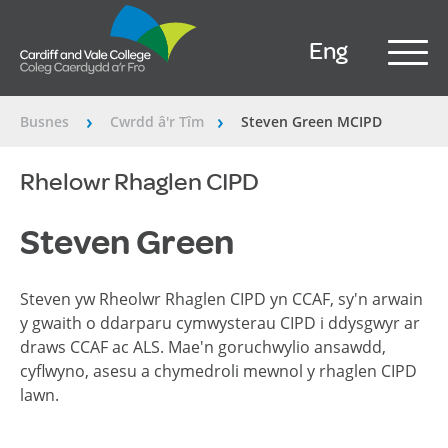
Eng
Busnes
Cwrdd â'r Tîm
Steven Green MCIPD
â€º
â€º
Rhelowr Rhaglen CIPD
Steven Green
Steven yw Rheolwr Rhaglen CIPD yn CCAF, sy'n arwain
y gwaith o ddarparu cymwysterau CIPD i ddysgwyr ar
draws CCAF ac ALS. Mae'n goruchwylio ansawdd,
cyflwyno, asesu a chymedroli mewnol y rhaglen CIPD
lawn.