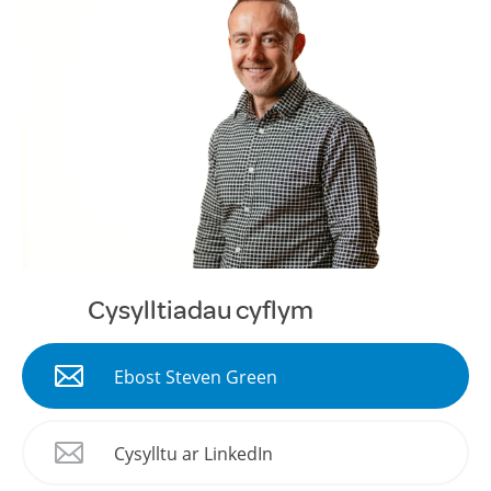
Cysylltiadau cyflym
Ebost Steven Green
Cysylltu ar LinkedIn