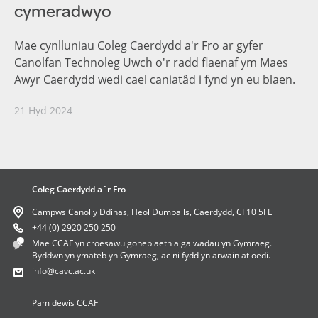
cymeradwyo
Mae cynlluniau Coleg Caerdydd a'r Fro ar gyfer
Canolfan Technoleg Uwch o'r radd flaenaf ym Maes
Awyr Caerdydd wedi cael caniatâd i fynd yn eu blaen.
21 Hyd 2024
Coleg Caerdydd a´r Fro
Campws Canol y Ddinas,
Heol Dumballs,
Caerdydd,
CF10 5FE
+44 (0) 2920 250 250
Mae CCAF yn croesawu gohebiaeth a galwadau yn Gymraeg.
Byddwn yn ymateb yn Gymraeg, ac ni fydd yn arwain at oedi.
info@cavc.ac.uk
Pam dewis CCAF