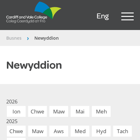
Eng
Busnes
Newyddion
â€º
Newyddion
2026
Ion
Chwe
Maw
Mai
Meh
2025
Chwe
Maw
Aws
Med
Hyd
Tach